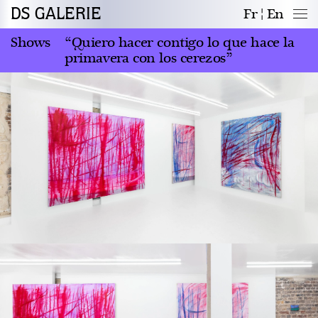
DS GALERIE
Fr
En
Shows
“Quiero hacer contigo lo que hace la
primavera con los cerezos”