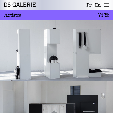
DS GALERIE
Fr
En
Artistes
Yi Ye