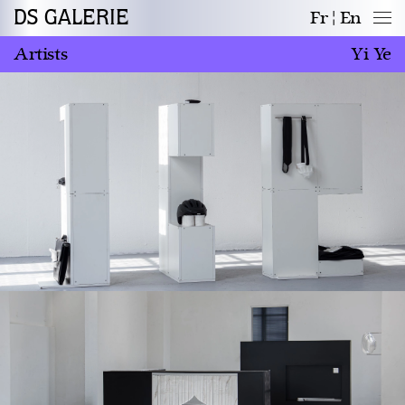
DS GALERIE
Fr
En
Artists
Yi Ye