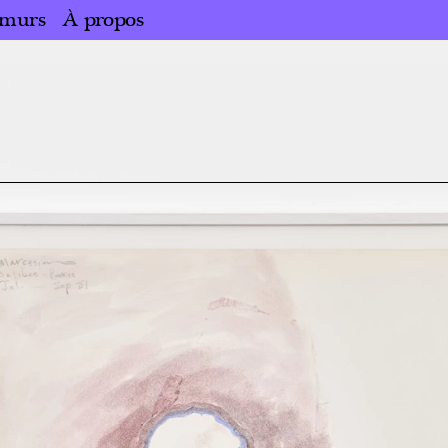
 murs
À propos