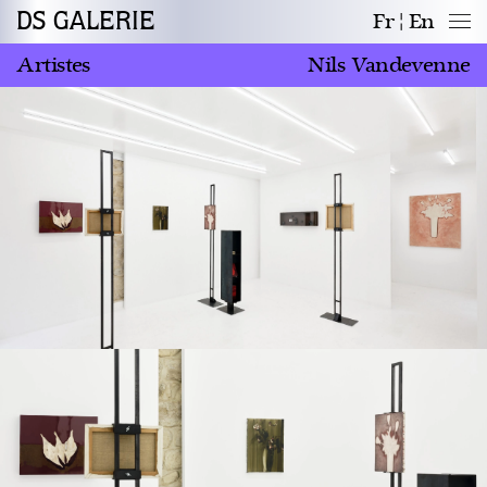
DS GALERIE
Fr
En
Artistes
Nils Vandevenne