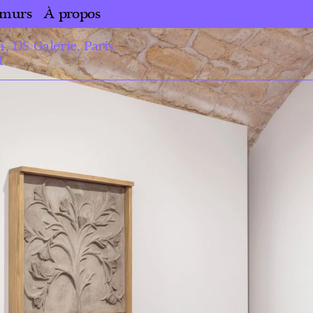
 murs
À propos
, DS Galerie, Paris
d