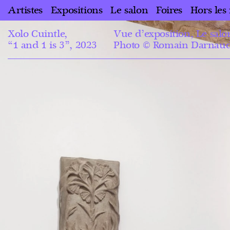
Artistes
Expositions
Le salon
Foires
Hors les
Xolo Cuintle,
Vue d’exposition, Le salon
“1 and 1 is 3”, 2023
Photo © Romain Darnau