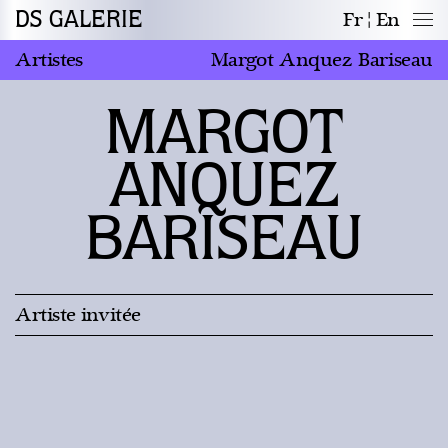
DS GALERIE
Fr
En
Artistes
Margot Anquez Bariseau
MARGOT
ANQUEZ
BARISEAU
Artiste invitée