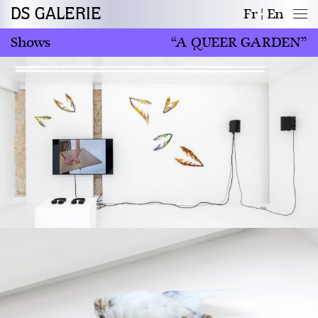
DS GALERIE
Fr
En
Shows
“A QUEER GARDEN”